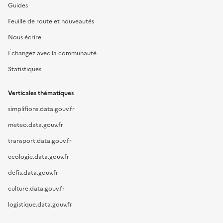
Guides
Feuille de route et nouveautés
Nous écrire
Échangez avec la communauté
Statistiques
Verticales thématiques
simplifions.data.gouv.fr
meteo.data.gouv.fr
transport.data.gouv.fr
ecologie.data.gouv.fr
defis.data.gouv.fr
culture.data.gouv.fr
logistique.data.gouv.fr