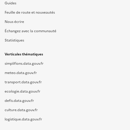
Guides
Feuille de route et nouveautés
Nous écrire
Échangez avec la communauté
Statistiques
Verticales thématiques
simplifions.data.gouv.fr
meteo.data.gouv.fr
transport.data.gouv.fr
ecologie.data.gouv.fr
defis.data.gouv.fr
culture.data.gouv.fr
logistique.data.gouv.fr