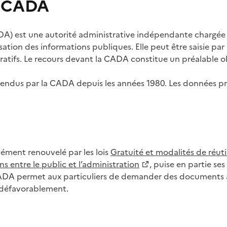
s CADA
) est une autorité administrative indépendante chargée de
lisation des informations publiques. Elle peut être saisie p
tifs. Le recours devant la CADA constitue un préalable ob
ls rendus par la CADA depuis les années 1980. Les données
dément renouvelé par les lois
Gratuité et modalités de réuti
s entre le public et l’administration
, puise en partie s
CADA permet aux particuliers de demander des documents à 
u défavorablement.