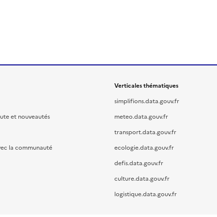
Verticales thématiques
simplifions.data.gouv.fr
oute et nouveautés
meteo.data.gouv.fr
transport.data.gouv.fr
vec la communauté
ecologie.data.gouv.fr
defis.data.gouv.fr
culture.data.gouv.fr
logistique.data.gouv.fr