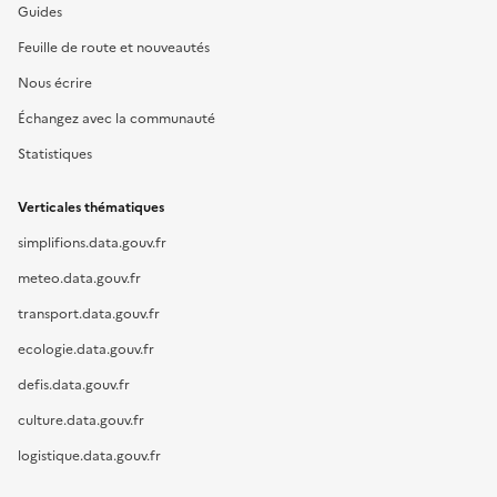
Guides
Feuille de route et nouveautés
Nous écrire
Échangez avec la communauté
Statistiques
Verticales thématiques
simplifions.data.gouv.fr
meteo.data.gouv.fr
transport.data.gouv.fr
ecologie.data.gouv.fr
defis.data.gouv.fr
culture.data.gouv.fr
logistique.data.gouv.fr