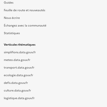
Guides
Feuille de route et nouveautés
Nous écrire
Échangez avec la communauté
Statistiques
Verticales thématiques
simplifions.data.gouv.fr
meteo.data.gouv.fr
transport.data.gouv.fr
ecologie.data.gouv.fr
defis.data.gouv.fr
culture.data.gouv.fr
logistique.data.gouv.fr