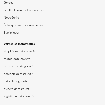
Guides
Feuille de route et nouveautés
Nous écrire
Échangez avec la communauté
Statistiques
Verticales thématiques
simplifions.data.gouv.fr
meteo.data.gouv.fr
transport.data.gouv.fr
ecologie.data.gouv.fr
defis.data.gouv.fr
culture.data.gouv.fr
logistique.data.gouv.fr