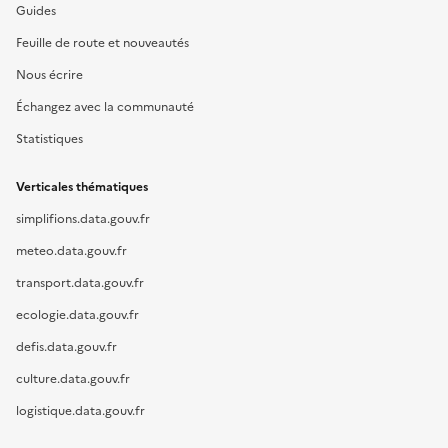
Guides
Feuille de route et nouveautés
Nous écrire
Échangez avec la communauté
Statistiques
Verticales thématiques
simplifions.data.gouv.fr
meteo.data.gouv.fr
transport.data.gouv.fr
ecologie.data.gouv.fr
defis.data.gouv.fr
culture.data.gouv.fr
logistique.data.gouv.fr