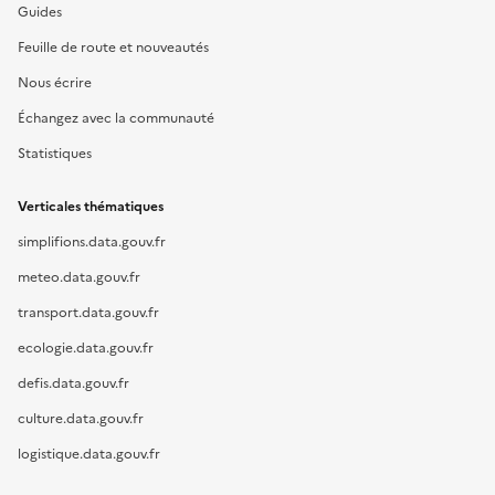
Guides
Feuille de route et nouveautés
Nous écrire
Échangez avec la communauté
Statistiques
Verticales thématiques
simplifions.data.gouv.fr
meteo.data.gouv.fr
transport.data.gouv.fr
ecologie.data.gouv.fr
defis.data.gouv.fr
culture.data.gouv.fr
logistique.data.gouv.fr