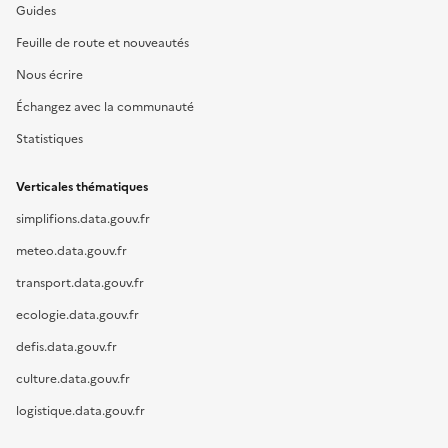
Guides
Feuille de route et nouveautés
Nous écrire
Échangez avec la communauté
Statistiques
Verticales thématiques
simplifions.data.gouv.fr
meteo.data.gouv.fr
transport.data.gouv.fr
ecologie.data.gouv.fr
defis.data.gouv.fr
culture.data.gouv.fr
logistique.data.gouv.fr