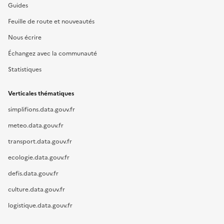
Guides
Feuille de route et nouveautés
Nous écrire
Échangez avec la communauté
Statistiques
Verticales thématiques
simplifions.data.gouv.fr
meteo.data.gouv.fr
transport.data.gouv.fr
ecologie.data.gouv.fr
defis.data.gouv.fr
culture.data.gouv.fr
logistique.data.gouv.fr