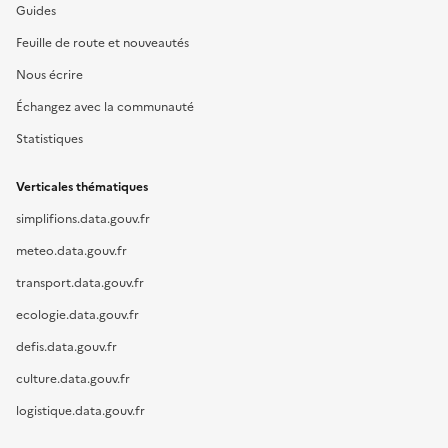
Guides
Feuille de route et nouveautés
Nous écrire
Échangez avec la communauté
Statistiques
Verticales thématiques
simplifions.data.gouv.fr
meteo.data.gouv.fr
transport.data.gouv.fr
ecologie.data.gouv.fr
defis.data.gouv.fr
culture.data.gouv.fr
logistique.data.gouv.fr