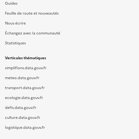
Guides
Feuille de route et nouveautés
Nous écrire
Échangez avec la communauté
Statistiques
Verticales thématiques
simplifions.data.gouv.fr
meteo.data.gouv.fr
transport.data.gouv.fr
ecologie.data.gouv.fr
defis.data.gouv.fr
culture.data.gouv.fr
logistique.data.gouv.fr