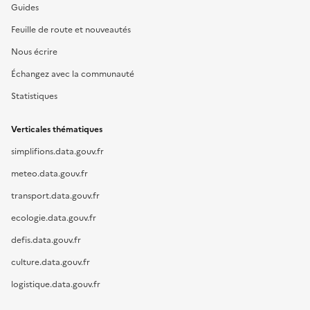
Guides
Feuille de route et nouveautés
Nous écrire
Échangez avec la communauté
Statistiques
Verticales thématiques
simplifions.data.gouv.fr
meteo.data.gouv.fr
transport.data.gouv.fr
ecologie.data.gouv.fr
defis.data.gouv.fr
culture.data.gouv.fr
logistique.data.gouv.fr