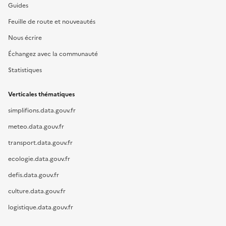
Guides
Feuille de route et nouveautés
Nous écrire
Échangez avec la communauté
Statistiques
Verticales thématiques
simplifions.data.gouv.fr
meteo.data.gouv.fr
transport.data.gouv.fr
ecologie.data.gouv.fr
defis.data.gouv.fr
culture.data.gouv.fr
logistique.data.gouv.fr