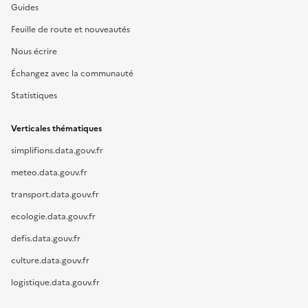
Guides
Feuille de route et nouveautés
Nous écrire
Échangez avec la communauté
Statistiques
Verticales thématiques
simplifions.data.gouv.fr
meteo.data.gouv.fr
transport.data.gouv.fr
ecologie.data.gouv.fr
defis.data.gouv.fr
culture.data.gouv.fr
logistique.data.gouv.fr