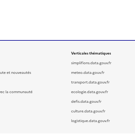
Verticales thématiques
simplifions.data.gouv.fr
oute et nouveautés
meteo.data.gouv.fr
transport.data.gouv.fr
vec la communauté
ecologie.data.gouv.fr
defis.data.gouv.fr
culture.data.gouv.fr
logistique.data.gouv.fr