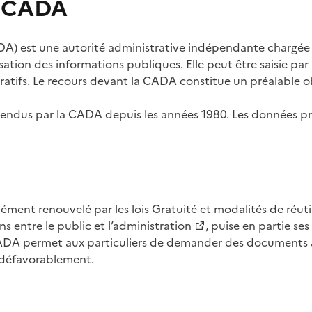
s CADA
) est une autorité administrative indépendante chargée de
lisation des informations publiques. Elle peut être saisie p
tifs. Le recours devant la CADA constitue un préalable ob
ls rendus par la CADA depuis les années 1980. Les données
dément renouvelé par les lois
Gratuité et modalités de réuti
s entre le public et l’administration
, puise en partie s
CADA permet aux particuliers de demander des documents à 
u défavorablement.