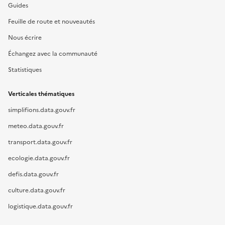
Guides
Feuille de route et nouveautés
Nous écrire
Échangez avec la communauté
Statistiques
Verticales thématiques
simplifions.data.gouv.fr
meteo.data.gouv.fr
transport.data.gouv.fr
ecologie.data.gouv.fr
defis.data.gouv.fr
culture.data.gouv.fr
logistique.data.gouv.fr