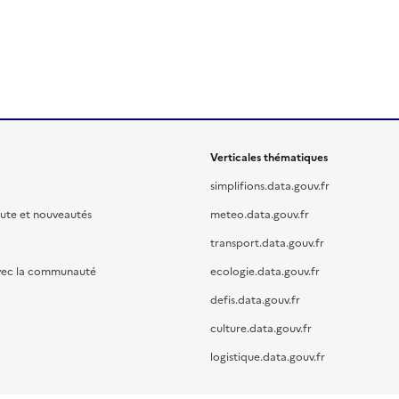
Verticales thématiques
simplifions.data.gouv.fr
oute et nouveautés
meteo.data.gouv.fr
transport.data.gouv.fr
vec la communauté
ecologie.data.gouv.fr
defis.data.gouv.fr
culture.data.gouv.fr
logistique.data.gouv.fr