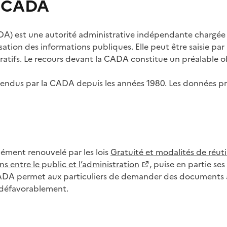
s CADA
) est une autorité administrative indépendante chargée de
lisation des informations publiques. Elle peut être saisie p
tifs. Le recours devant la CADA constitue un préalable ob
ls rendus par la CADA depuis les années 1980. Les données
dément renouvelé par les lois
Gratuité et modalités de réuti
s entre le public et l’administration
, puise en partie s
CADA permet aux particuliers de demander des documents à 
u défavorablement.