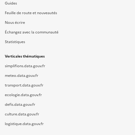
Guides
Feuille de route et nouveautés
Nous écrire
Échangez avec la communauté
Statistiques
Verticales thématiques
simplifions.data.gouv.fr
meteo.data.gouv.fr
transport.data.gouv.fr
ecologie.data.gouv.fr
defis.data.gouv.fr
culture.data.gouv.fr
logistique.data.gouv.fr