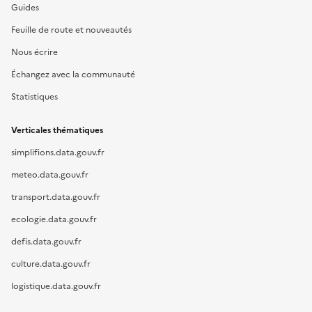
Guides
Feuille de route et nouveautés
Nous écrire
Échangez avec la communauté
Statistiques
Verticales thématiques
simplifions.data.gouv.fr
meteo.data.gouv.fr
transport.data.gouv.fr
ecologie.data.gouv.fr
defis.data.gouv.fr
culture.data.gouv.fr
logistique.data.gouv.fr