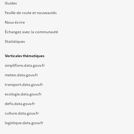
Guides
Feuille de route et nouveautés
Nous écrire
Échangez avec la communauté
Statistiques
Verticales thématiques
simplifions.data.gouv.fr
meteo.data.gouv.fr
transport.data.gouv.fr
ecologie.data.gouv.fr
defis.data.gouv.fr
culture.data.gouv.fr
logistique.data.gouv.fr