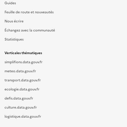
Guides
Feuille de route et nouveautés
Nous écrire
Échangez avec la communauté
Statistiques
Verticales thématiques
simplifions.data.gouv.fr
meteo.data.gouv.fr
transport.data.gouv.fr
ecologie.data.gouv.fr
defis.data.gouv.fr
culture.data.gouv.fr
logistique.data.gouv.fr