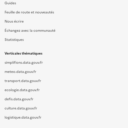
Guides
Feuille de route et nouveautés
Nous écrire
Échangez avec la communauté
Statistiques
Verticales thématiques
simplifions.data.gouv.fr
meteo.data.gouv.fr
transport.data.gouv.fr
ecologie.data.gouv.fr
defis.data.gouv.fr
culture.data.gouv.fr
logistique.data.gouv.fr