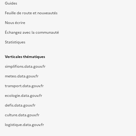
Guides
Feuille de route et nouveautés
Nous écrire
Échangez avec la communauté
Statistiques
Verticales thématiques
simplifions.data.gouv.fr
meteo.data.gouv.fr
transport.data.gouv.fr
ecologie.data.gouv.fr
defis.data.gouv.fr
culture.data.gouv.fr
logistique.data.gouv.fr