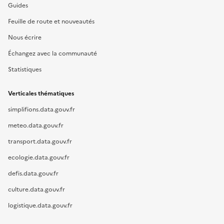
Guides
Feuille de route et nouveautés
Nous écrire
Échangez avec la communauté
Statistiques
Verticales thématiques
simplifions.data.gouv.fr
meteo.data.gouv.fr
transport.data.gouv.fr
ecologie.data.gouv.fr
defis.data.gouv.fr
culture.data.gouv.fr
logistique.data.gouv.fr