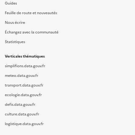
Guides
Feuille de route et nouveautés
Nous écrire
Échangez avec la communauté
Statistiques
Verticales thématiques
simplifions.data.gouv.fr
meteo.data.gouv.fr
transport.data.gouv.fr
ecologie.data.gouv.fr
defis.data.gouv.fr
culture.data.gouv.fr
logistique.data.gouv.fr