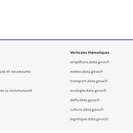
Verticales thématiques
simplifions.data.gouv.fr
oute et nouveautés
meteo.data.gouv.fr
transport.data.gouv.fr
vec la communauté
ecologie.data.gouv.fr
defis.data.gouv.fr
culture.data.gouv.fr
logistique.data.gouv.fr