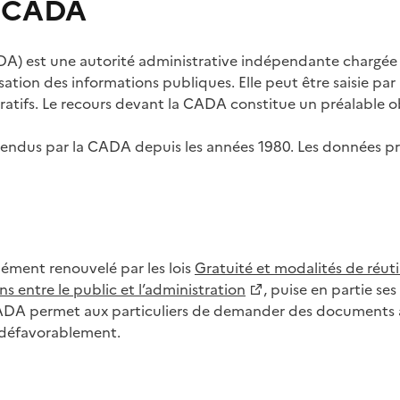
s CADA
) est une autorité administrative indépendante chargée de
lisation des informations publiques. Elle peut être saisie p
tifs. Le recours devant la CADA constitue un préalable ob
ls rendus par la CADA depuis les années 1980. Les données
dément renouvelé par les lois
Gratuité et modalités de réuti
s entre le public et l’administration
, puise en partie s
CADA permet aux particuliers de demander des documents à 
u défavorablement.