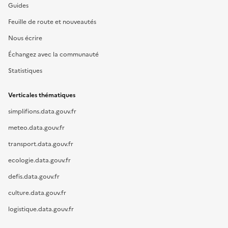
Guides
Feuille de route et nouveautés
Nous écrire
Échangez avec la communauté
Statistiques
Verticales thématiques
simplifions.data.gouv.fr
meteo.data.gouv.fr
transport.data.gouv.fr
ecologie.data.gouv.fr
defis.data.gouv.fr
culture.data.gouv.fr
logistique.data.gouv.fr