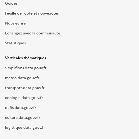
Guides
Feuille de route et nouveautés
Nous écrire
Échangez avec la communauté
Statistiques
Verticales thématiques
simplifions.data.gouv.fr
meteo.data.gouv.fr
transport.data.gouv.fr
ecologie.data.gouv.fr
defis.data.gouv.fr
culture.data.gouv.fr
logistique.data.gouv.fr