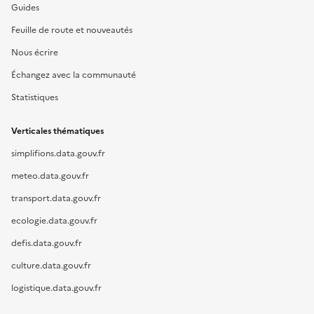
Guides
Feuille de route et nouveautés
Nous écrire
Échangez avec la communauté
Statistiques
Verticales thématiques
simplifions.data.gouv.fr
meteo.data.gouv.fr
transport.data.gouv.fr
ecologie.data.gouv.fr
defis.data.gouv.fr
culture.data.gouv.fr
logistique.data.gouv.fr