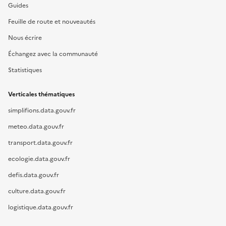
Guides
Feuille de route et nouveautés
Nous écrire
Échangez avec la communauté
Statistiques
Verticales thématiques
simplifions.data.gouv.fr
meteo.data.gouv.fr
transport.data.gouv.fr
ecologie.data.gouv.fr
defis.data.gouv.fr
culture.data.gouv.fr
logistique.data.gouv.fr