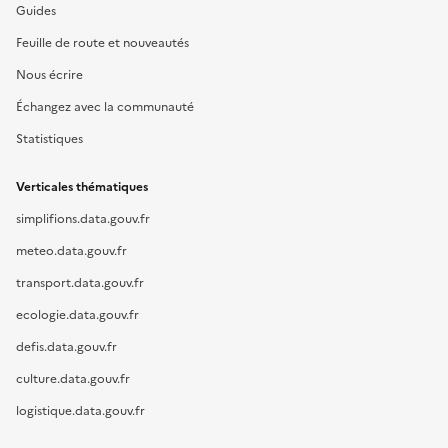
Guides
Feuille de route et nouveautés
Nous écrire
Échangez avec la communauté
Statistiques
Verticales thématiques
simplifions.data.gouv.fr
meteo.data.gouv.fr
transport.data.gouv.fr
ecologie.data.gouv.fr
defis.data.gouv.fr
culture.data.gouv.fr
logistique.data.gouv.fr