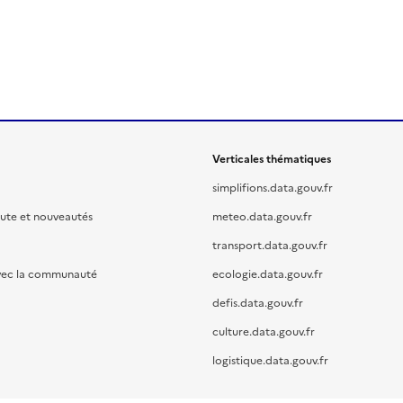
Verticales thématiques
simplifions.data.gouv.fr
oute et nouveautés
meteo.data.gouv.fr
transport.data.gouv.fr
vec la communauté
ecologie.data.gouv.fr
defis.data.gouv.fr
culture.data.gouv.fr
logistique.data.gouv.fr