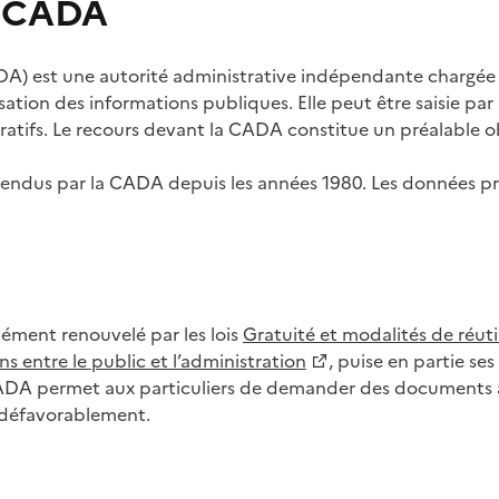
s CADA
) est une autorité administrative indépendante chargée de
lisation des informations publiques. Elle peut être saisie p
tifs. Le recours devant la CADA constitue un préalable ob
ls rendus par la CADA depuis les années 1980. Les données
dément renouvelé par les lois
Gratuité et modalités de réuti
s entre le public et l’administration
, puise en partie s
CADA permet aux particuliers de demander des documents à 
u défavorablement.