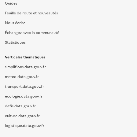
Guides
Feuille de route et nouveautés
Nous écrire
Échangez avec la communauté
Statistiques
Verticales thématiques
simplifions.data.gouv.fr
meteo.data.gouv.fr
transport.data.gouv.fr
ecologie.data.gouv.fr
defis.data.gouv.fr
culture.data.gouv.fr
logistique.data.gouv.fr