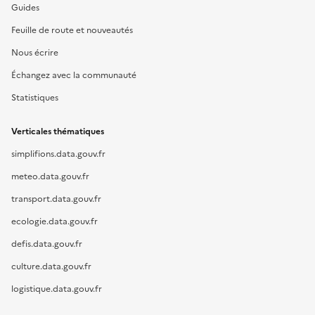
Guides
Feuille de route et nouveautés
Nous écrire
Échangez avec la communauté
Statistiques
Verticales thématiques
simplifions.data.gouv.fr
meteo.data.gouv.fr
transport.data.gouv.fr
ecologie.data.gouv.fr
defis.data.gouv.fr
culture.data.gouv.fr
logistique.data.gouv.fr