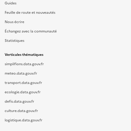
Guides
Feuille de route et nouveautés
Nous écrire
Échangez avec la communauté
Statistiques
Verticales thématiques
simplifions.data.gouv.fr
meteo.data.gouv.fr
transport.data.gouv.fr
ecologie.data.gouv.fr
defis.data.gouv.fr
culture.data.gouv.fr
logistique.data.gouv.fr