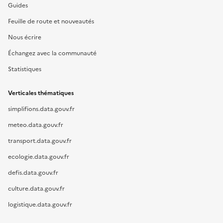
Guides
Feuille de route et nouveautés
Nous écrire
Échangez avec la communauté
Statistiques
Verticales thématiques
simplifions.data.gouv.fr
meteo.data.gouv.fr
transport.data.gouv.fr
ecologie.data.gouv.fr
defis.data.gouv.fr
culture.data.gouv.fr
logistique.data.gouv.fr