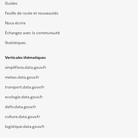
Guides
Feuille de route et nouveautés
Nous écrire
Échangez avec la communauté
Statistiques
Verticales thématiques
simplifions.data.gouv.fr
meteo.data.gouv.fr
transport.data.gouv.fr
ecologie.data.gouv.fr
defis.data.gouv.fr
culture.data.gouv.fr
logistique.data.gouv.fr