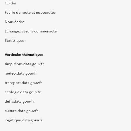
Guides
Feuille de route et nouveautés
Nous écrire
Échangez avec la communauté
Statistiques
Verticales thématiques
simplifions.data.gouv.fr
meteo.data.gouv.fr
transport.data.gouv.fr
ecologie.data.gouv.fr
defis.data.gouv.fr
culture.data.gouv.fr
logistique.data.gouv.fr