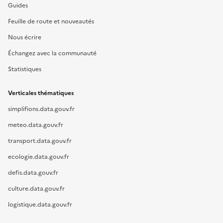
Guides
Feuille de route et nouveautés
Nous écrire
Échangez avec la communauté
Statistiques
Verticales thématiques
simplifions.data.gouv.fr
meteo.data.gouv.fr
transport.data.gouv.fr
ecologie.data.gouv.fr
defis.data.gouv.fr
culture.data.gouv.fr
logistique.data.gouv.fr