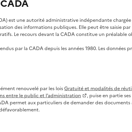
s CADA
) est une autorité administrative indépendante chargée de
lisation des informations publiques. Elle peut être saisie p
tifs. Le recours devant la CADA constitue un préalable ob
ls rendus par la CADA depuis les années 1980. Les données
dément renouvelé par les lois
Gratuité et modalités de réuti
s entre le public et l’administration
, puise en partie s
CADA permet aux particuliers de demander des documents à 
u défavorablement.