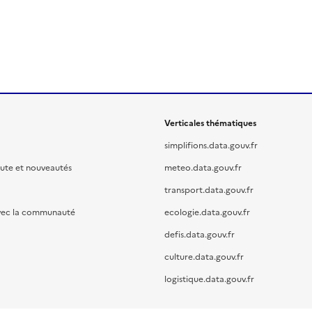
Verticales thématiques
simplifions.data.gouv.fr
oute et nouveautés
meteo.data.gouv.fr
transport.data.gouv.fr
vec la communauté
ecologie.data.gouv.fr
defis.data.gouv.fr
culture.data.gouv.fr
logistique.data.gouv.fr