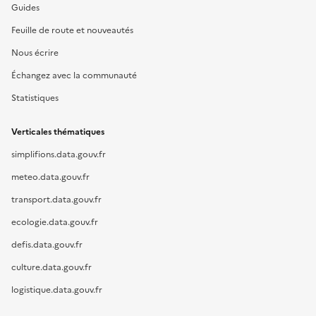
Guides
Feuille de route et nouveautés
Nous écrire
Échangez avec la communauté
Statistiques
Verticales thématiques
simplifions.data.gouv.fr
meteo.data.gouv.fr
transport.data.gouv.fr
ecologie.data.gouv.fr
defis.data.gouv.fr
culture.data.gouv.fr
logistique.data.gouv.fr