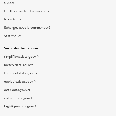
Guides
Feuille de route et nouveautés
Nous écrire
Échangez avec la communauté
Statistiques
Verticales thématiques
simplifions.data.gouv.fr
meteo.data.gouv.fr
transport.data.gouv.fr
ecologie.data.gouv.fr
defis.data.gouv.fr
culture.data.gouv.fr
logistique.data.gouv.fr