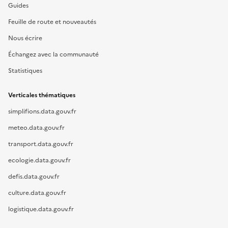
Guides
Feuille de route et nouveautés
Nous écrire
Échangez avec la communauté
Statistiques
Verticales thématiques
simplifions.data.gouv.fr
meteo.data.gouv.fr
transport.data.gouv.fr
ecologie.data.gouv.fr
defis.data.gouv.fr
culture.data.gouv.fr
logistique.data.gouv.fr