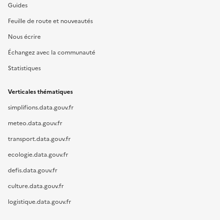
Guides
Feuille de route et nouveautés
Nous écrire
Échangez avec la communauté
Statistiques
Verticales thématiques
simplifions.data.gouv.fr
meteo.data.gouv.fr
transport.data.gouv.fr
ecologie.data.gouv.fr
defis.data.gouv.fr
culture.data.gouv.fr
logistique.data.gouv.fr