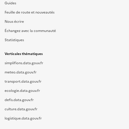
Guides
Feuille de route et nouveautés
Nous écrire
Échangez avec la communauté
Statistiques
Verticales thématiques
simplifions.data.gouv.fr
meteo.data.gouv.fr
transport.data.gouv.fr
ecologie.data.gouv.fr
defis.data.gouv.fr
culture.data.gouv.fr
logistique.data.gouv.fr