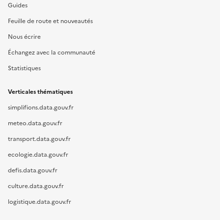
Guides
Feuille de route et nouveautés
Nous écrire
Échangez avec la communauté
Statistiques
Verticales thématiques
simplifions.data.gouv.fr
meteo.data.gouv.fr
transport.data.gouv.fr
ecologie.data.gouv.fr
defis.data.gouv.fr
culture.data.gouv.fr
logistique.data.gouv.fr