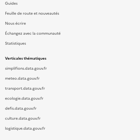
Guides
Feuille de route et nouveautés
Nous écrire
Échangez avec la communauté
Statistiques
Verticales thématiques
simplifions.data.gouv.fr
meteo.data.gouv.fr
transport.data.gouv.fr
ecologie.data.gouv.fr
defis.data.gouv.fr
culture.data.gouv.fr
logistique.data.gouv.fr