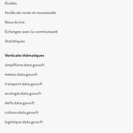
Guides
Feuille de route et nouveautés
Nous écrire
Échangez avec la communauté
Statistiques
Verticales thématiques
simplifions.data.gouv.fr
meteo.data.gouv.fr
transport.data.gouv.fr
ecologie.data.gouv.fr
defis.data.gouv.fr
culture.data.gouv.fr
logistique.data.gouv.fr