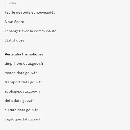
Guides
Feuille de route et nouveautés
Nous écrire
Échangez avec la communauté
Statistiques
Verticales thématiques
simplifions.data.gouv.fr
meteo.data.gouv.fr
transport.data.gouv.fr
ecologie.data.gouv.fr
defis.data.gouv.fr
culture.data.gouv.fr
logistique.data.gouv.fr